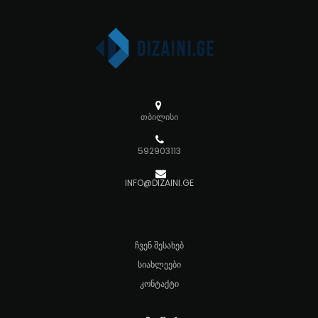
თბილისი
592903113
INFO@DIZAINI.GE
ᲩᲕᲔᲜ ᲨᲔᲡᲐᲮᲔᲑ
ᲡᲘᲐᲮᲚᲔᲔᲑᲘ
ᲙᲝᲜᲢᲐᲥᲢᲘ