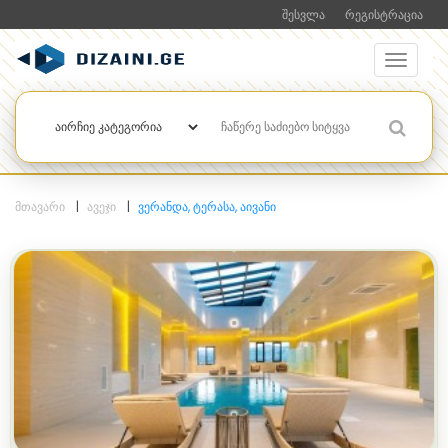
ᲨᲔᲡᲕᲚᲐ
ᲠᲔᲒᲘᲡᲢᲠᲐᲪᲘᲐ
ᲛᲗᲐᲕᲐᲠᲘ
ᲐᲕᲔᲯᲘ
ᲕᲔᲠᲐᲜᲓᲐ, ᲢᲔᲠᲐᲡᲐ, ᲐᲘᲕᲐᲜᲘ