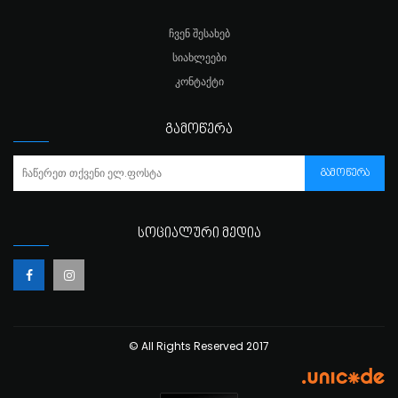
ᲩᲕᲔᲜ ᲨᲔᲡᲐᲮᲔᲑ
ᲡᲘᲐᲮᲚᲔᲔᲑᲘ
ᲙᲝᲜᲢᲐᲥᲢᲘ
ᲒᲐᲛᲝᲬᲔᲠᲐ
ᲒᲐᲛᲝᲬᲔᲠᲐ
ᲡᲝᲪᲘᲐᲚᲣᲠᲘ ᲛᲔᲓᲘᲐ
© All Rights Reserved 2017