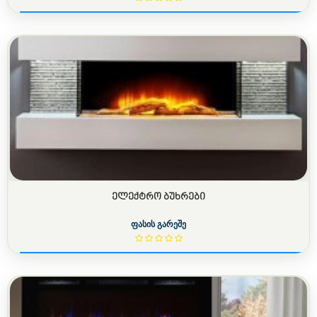
ᲔᲚᲔᲥᲢᲠᲝ ᲑᲣᲮᲠᲔᲑᲘ
ფასის გარეშე