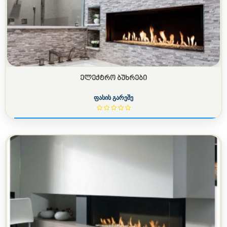
ᲔᲚᲔᲥᲢᲠᲝ ᲑᲣᲮᲠᲔᲑᲘ
ფასის გარეშე