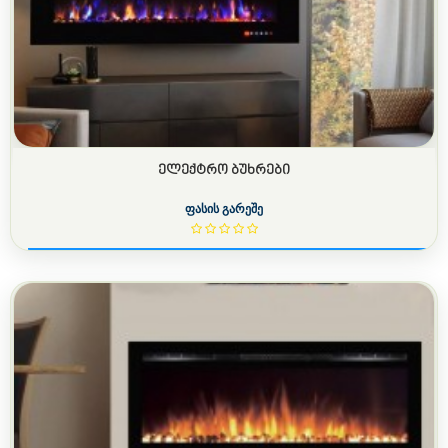
ᲔᲚᲔᲥᲢᲠᲝ ᲑᲣᲮᲠᲔᲑᲘ
ფასის გარეშე