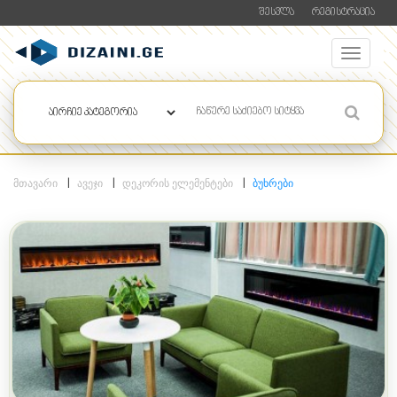
ᲨᲔᲡᲕᲚᲐ
ᲠᲔᲒᲘᲡᲢᲠᲐᲪᲘᲐ
ᲛᲗᲐᲕᲐᲠᲘ
ᲐᲕᲔᲯᲘ
ᲓᲔᲙᲝᲠᲘᲡ ᲔᲚᲔᲛᲔᲜᲢᲔᲑᲘ
ᲑᲣᲮᲠᲔᲑᲘ