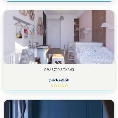
ᲘᲠᲐᲙᲚᲘ ᲯᲝᲮᲐᲫᲔ
ფასის გარეშე