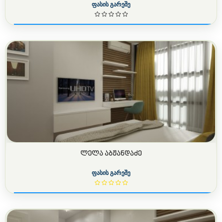
ფასის გარეშე
ᲚᲔᲚᲐ ᲐᲑᲟᲐᲜᲓᲐᲫᲔ
ფასის გარეშე