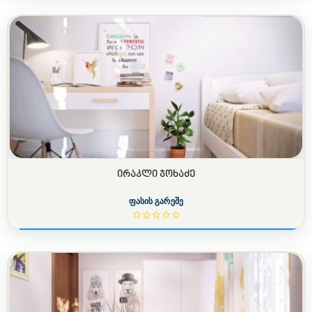
ᲘᲠᲐᲙᲚᲘ ᲯᲝᲮᲐᲫᲔ
ფასის გარეშე