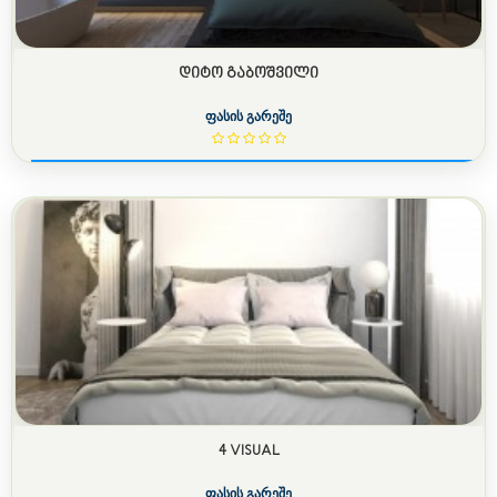
ᲓᲘᲢᲝ ᲒᲐᲑᲝᲨᲕᲘᲚᲘ
ფასის გარეშე
4 VISUAL
ფასის გარეშე