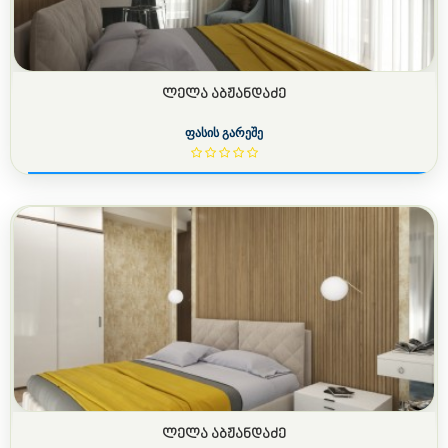
ᲚᲔᲚᲐ ᲐᲑᲟᲐᲜᲓᲐᲫᲔ
ფასის გარეშე
ᲚᲔᲚᲐ ᲐᲑᲟᲐᲜᲓᲐᲫᲔ