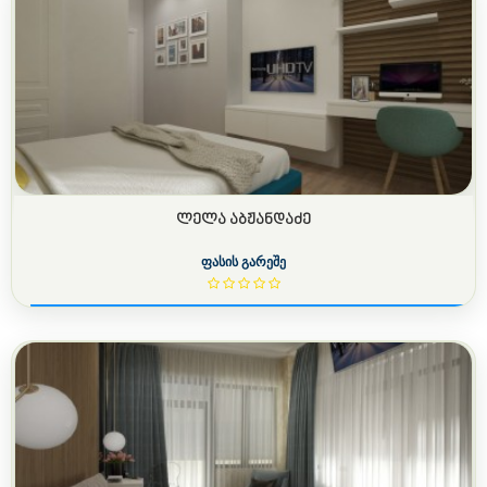
ᲚᲔᲚᲐ ᲐᲑᲟᲐᲜᲓᲐᲫᲔ
ფასის გარეშე