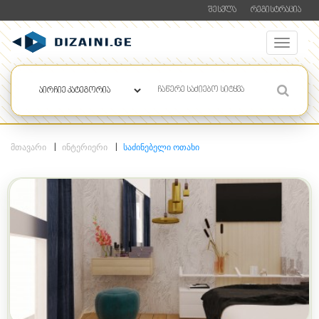
ᲨᲔᲡᲕᲚᲐ
ᲠᲔᲒᲘᲡᲢᲠᲐᲪᲘᲐ
ᲛᲗᲐᲕᲐᲠᲘ
ᲘᲜᲢᲔᲠᲘᲔᲠᲘ
ᲡᲐᲫᲘᲜᲔᲑᲔᲚᲘ ᲝᲗᲐᲮᲘ