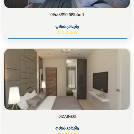
ᲘᲠᲐᲙᲚᲘ ᲯᲝᲮᲐᲫᲔ
ფასის გარეშე
DIZAINERI
ფასის გარეშე