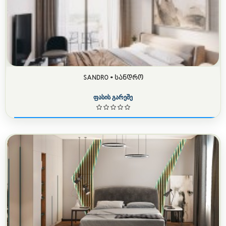
SANDRO • ᲡᲐᲜᲓᲠᲝ
ფასის გარეშე