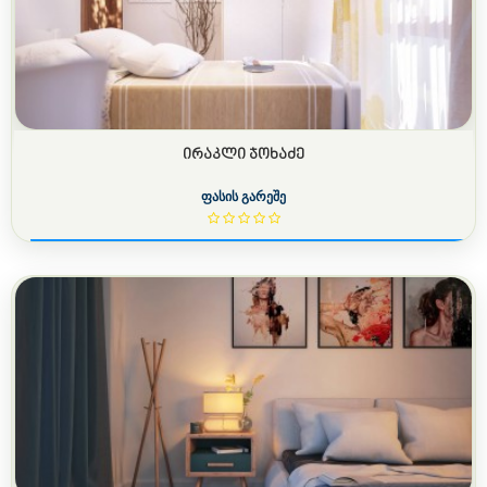
ᲘᲠᲐᲙᲚᲘ ᲯᲝᲮᲐᲫᲔ
ფასის გარეშე