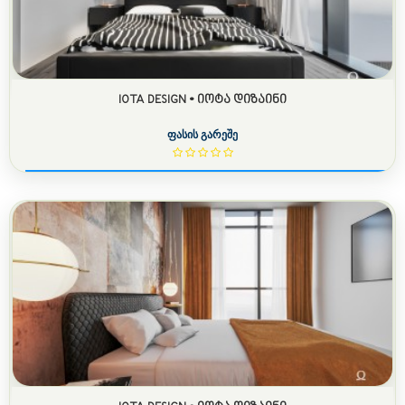
IOTA DESIGN • ᲘᲝᲢᲐ ᲓᲘᲖᲐᲘᲜᲘ
ფასის გარეშე