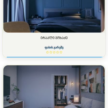
ᲘᲠᲐᲙᲚᲘ ᲯᲝᲮᲐᲫᲔ
ფასის გარეშე