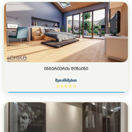
ᲘᲜᲢᲔᲠᲘᲔᲠᲘᲡ ᲓᲘᲖᲐᲘᲜᲘ
შეთანხმებით