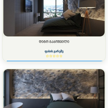
ᲓᲘᲢᲝ ᲒᲐᲑᲝᲨᲕᲘᲚᲘ
ფასის გარეშე