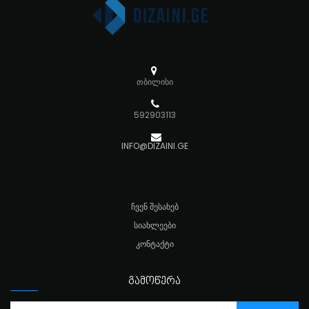
თბილისი
592903113
INFO@DIZAINI.GE
ᲩᲕᲔᲜ ᲨᲔᲡᲐᲮᲔᲑ
ᲡᲘᲐᲮᲚᲔᲔᲑᲘ
ᲙᲝᲜᲢᲐᲥᲢᲘ
ᲒᲐᲛᲝᲬᲔᲠᲐ