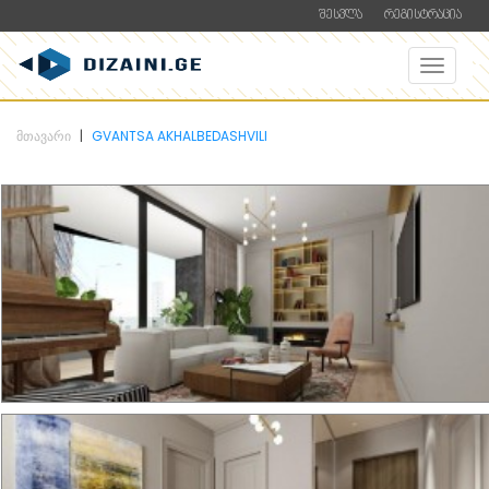
ᲨᲔᲡᲕᲚᲐ
ᲠᲔᲒᲘᲡᲢᲠᲐᲪᲘᲐ
ᲛᲗᲐᲕᲐᲠᲘ
GVANTSA AKHALBEDASHVILI