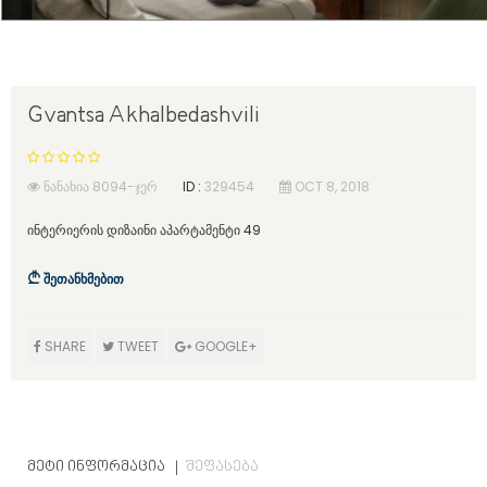
Gvantsa Akhalbedashvili
ᲜᲐᲜᲐᲮᲘᲐ 8094-ᲯᲔᲠ
ID :
329454
OCT 8, 2018
ინტერიერის დიზაინი აპარტამენტი 49
შეთანხმებით
SHARE
TWEET
GOOGLE+
ᲛᲔᲢᲘ ᲘᲜᲤᲝᲠᲛᲐᲪᲘᲐ
ᲨᲔᲤᲐᲡᲔᲑᲐ