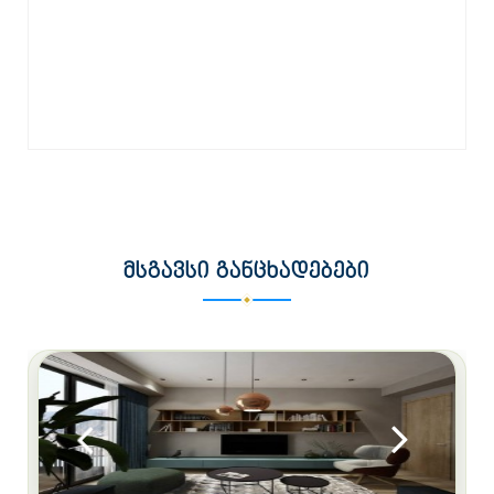
შეაფასე
ᲛᲡᲒᲐᲕᲡᲘ ᲒᲐᲜᲪᲮᲐᲓᲔᲑᲔᲑᲘ