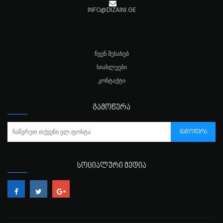
INFO@DIZAINI.GE
ᲩᲕᲔᲜ ᲨᲔᲡᲐᲮᲔᲑ
ᲡᲘᲐᲮᲚᲔᲔᲑᲘ
ᲙᲝᲜᲢᲐᲥᲢᲘ
ᲒᲐᲛᲝᲬᲔᲠᲐ
ᲒᲐᲛᲝᲬᲔᲠᲐ
ᲡᲝᲪᲘᲐᲚᲣᲠᲘ ᲛᲔᲓᲘᲐ