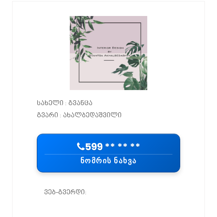
სახელი : გვანცა
გვარი : ახალბედაშვილი
599 ** ** **
ᲜᲝᲛᲠᲘᲡ ᲜᲐᲮᲕᲐ
ვებ-გვერდი: