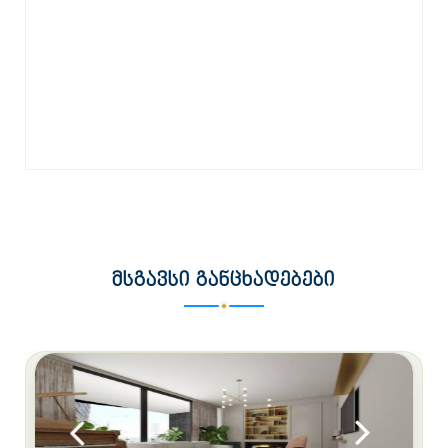
შეაფასე
ᲛᲡᲒᲐᲕᲡᲘ ᲒᲐᲜᲪᲮᲐᲓᲔᲑᲔᲑᲘ