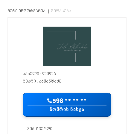
ᲛᲔᲢᲘ ᲘᲜᲤᲝᲠᲛᲐᲪᲘᲐ
ᲨᲔᲤᲐᲡᲔᲑᲐ
სახელი : ლელა
გვარი : აბჟანდაძე
598 ** ** **
ᲜᲝᲛᲠᲘᲡ ᲜᲐᲮᲕᲐ
ვებ-გვერდი: