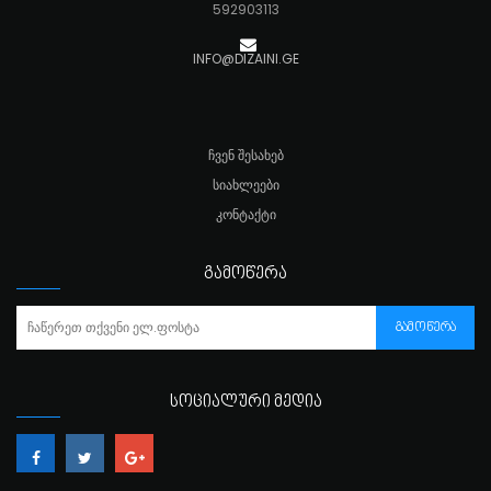
592903113
INFO@DIZAINI.GE
ᲩᲕᲔᲜ ᲨᲔᲡᲐᲮᲔᲑ
ᲡᲘᲐᲮᲚᲔᲔᲑᲘ
ᲙᲝᲜᲢᲐᲥᲢᲘ
ᲒᲐᲛᲝᲬᲔᲠᲐ
ᲒᲐᲛᲝᲬᲔᲠᲐ
ᲡᲝᲪᲘᲐᲚᲣᲠᲘ ᲛᲔᲓᲘᲐ