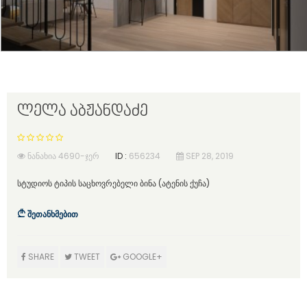
ლელა აბჟანდაძე
ᲜᲐᲜᲐᲮᲘᲐ 4690-ᲯᲔᲠ
ID :
656234
SEP 28, 2019
სტუდიოს ტიპის საცხოვრებელი ბინა (ატენის ქუჩა)
შეთანხმებით
SHARE
TWEET
GOOGLE+