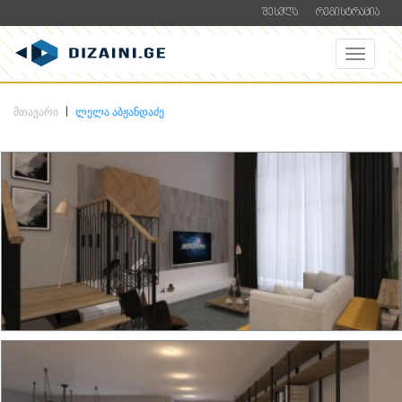
ᲨᲔᲡᲕᲚᲐ
ᲠᲔᲒᲘᲡᲢᲠᲐᲪᲘᲐ
ᲛᲗᲐᲕᲐᲠᲘ
ᲚᲔᲚᲐ ᲐᲑᲟᲐᲜᲓᲐᲫᲔ